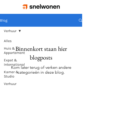
Blog
Verhuur
Alles
Binnenkort staan hier
Huis &
Appartement
blogposts
Expat &
International
Kom later terug of verken andere
Kamer &
categorieën in deze blog.
Studio
Verhuur
snel wonen · FBR MEDIA BV ·
post@snelwonen.nl
· KVK 86898493 ·
Algemene Voorwaarden
·
Privacy
Policy
·
Blog